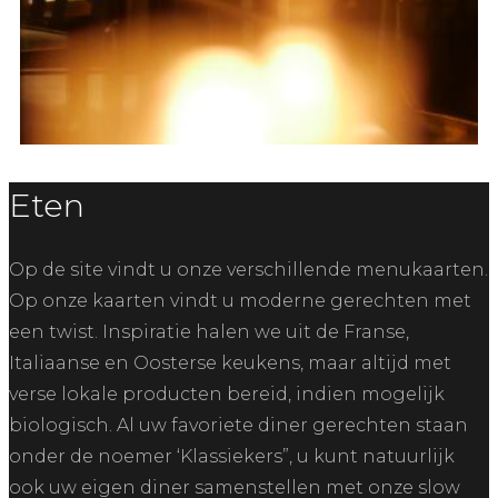
Scroll Down
Eten
Op de site vindt u onze verschillende menukaarten.
Op onze kaarten vindt u moderne gerechten met
een twist. Inspiratie halen we uit de Franse,
Italiaanse en Oosterse keukens, maar altijd met
verse lokale producten bereid, indien mogelijk
biologisch. Al uw favoriete diner gerechten staan
onder de noemer ‘Klassiekers”, u kunt natuurlijk
ook uw eigen diner samenstellen met onze slow