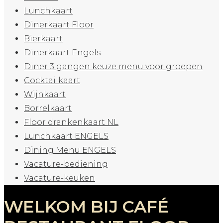
Lunchkaart
Dinerkaart Floor
Bierkaart
Dinerkaart Engels
Diner 3 gangen keuze menu voor groepen
Cocktailkaart
Wijnkaart
Borrelkaart
Floor drankenkaart NL
Lunchkaart ENGELS
Dining Menu ENGELS
Vacature-bediening
Vacature-keuken
WELKOM BIJ CAFÉ