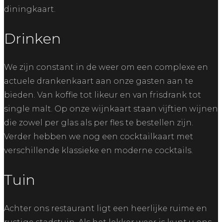
diningkaart.
Drinken
We zijn constant in de weer om een complexe en
actuele drankenkaart aan onze gasten aan te
bieden. Van koffie tot likeur en van frisdrank tot
single malt. Op onze wijnkaart staan vijftien wijnen
die zowel per glas als per fles te bestellen zijn.
Verder hebben we nog een cocktailkaart met
verschillende klassieke en moderne cocktails.
Tuin
Achter ons restaurant ligt een heerlijke ruime en