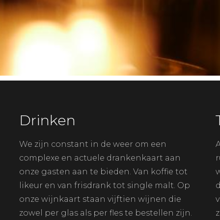
Scroll Down
Drinken
We zijn constant in de weer om een
A
complexe en actuele drankenkaart aan
r
onze gasten aan te bieden. Van koffie tot
w
e
likeur en van frisdrank tot single malt. Op
d
onze wijnkaart staan vijftien wijnen die
v
zowel per glas als per fles te bestellen zijn.