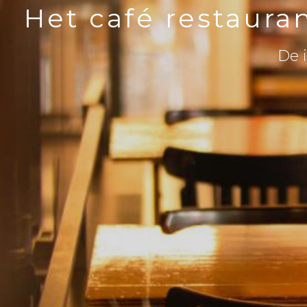
Het café restaura
De i