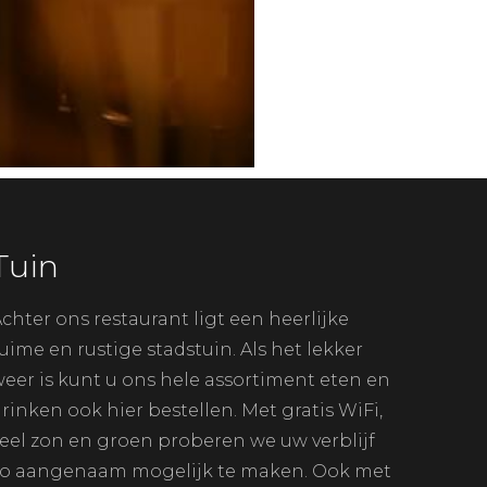
Tuin
chter ons restaurant ligt een heerlijke
uime en rustige stadstuin. Als het lekker
eer is kunt u ons hele assortiment eten en
rinken ook hier bestellen. Met gratis WiFi,
eel zon en groen proberen we uw verblijf
zo aangenaam mogelijk te maken. Ook met