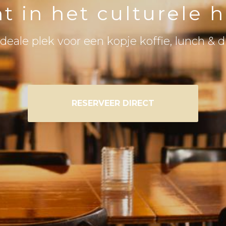
nt in het culturele 
deale plek voor een kopje koffie, lunch & d
RESERVEER DIRECT